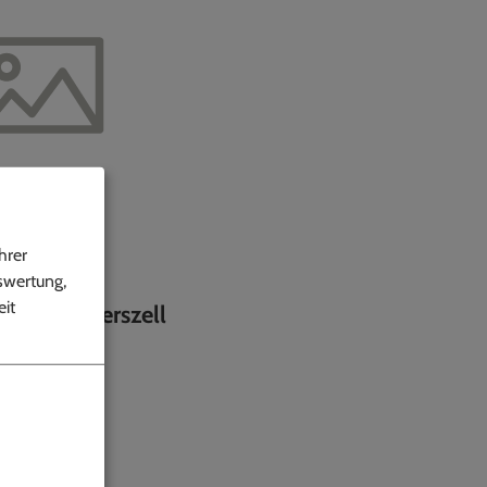
hrer
swertung,
it
 OT Workerszell