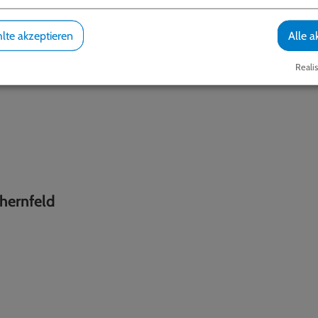
lte akzeptieren
Alle a
Realis
hernfeld