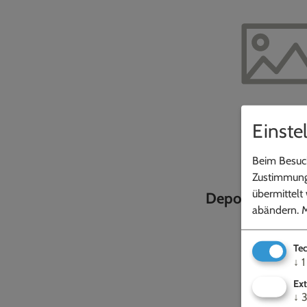
Einste
Beim Besuch
Zustimmung 
übermittelt
Deponie OT Sch
abändern.
M
Tec
↓
1
Ext
↓