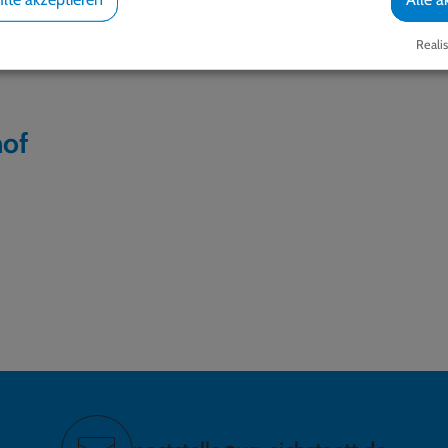
ässerung Gemeinde Schernfeld ab 01.01.2026
Realis
hof