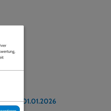
hrer
swertung,
it
samt ab 01.01.2026
kzeptieren