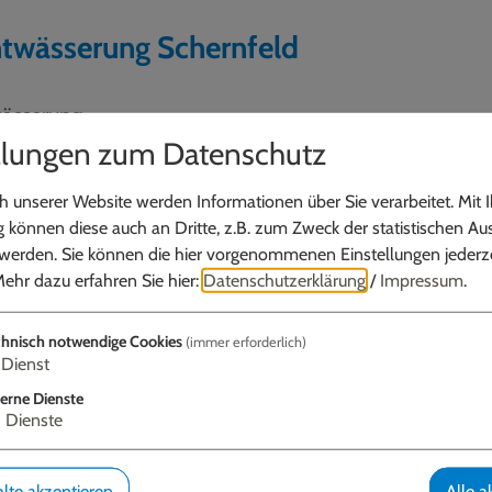
twässerung Schernfeld
wässerung
llungen zum Datenschutz
 unserer Website werden Informationen über Sie verarbeitet. Mit I
können diese auch an Dritte, z.B. zum Zweck der statistischen Au
ntwässerung Schönfeld
 werden. Sie können die hier vorgenommenen Einstellungen jederze
ehr dazu erfahren Sie hier:
Datenschutzerklärung
/
Impressum
.
wässerung
hnisch notwendige Cookies
(immer erforderlich)
Dienst
erne Dienste
3
Dienste
ntwässerung Gemeinde Schernfeld ge
lte akzeptieren
Alle a