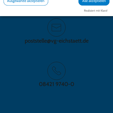
Ausgewählte akzeptieren
Alle akzeptieren
Realisiert mit Klaro!
poststelle@vg-eichstaett.de
08421 9740-0