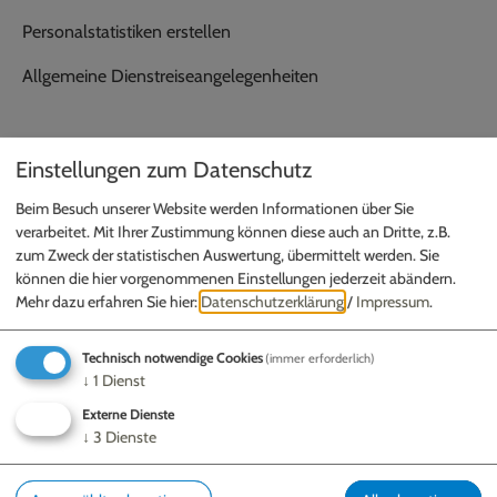
Personalstatistiken erstellen
Allgemeine Dienstreiseangelegenheiten
Einstellungen zum Datenschutz
Zuständige Mitarbeiter
Beim Besuch unserer Website werden Informationen über Sie
Benjamin Dirsch
verarbeitet. Mit Ihrer Zustimmung können diese auch an Dritte, z.B.
Christine Rößler
zum Zweck der statistischen Auswertung, übermittelt werden. Sie
können die hier vorgenommenen Einstellungen jederzeit abändern.
Mehr dazu erfahren Sie hier:
Datenschutzerklärung
/
Impressum
.
Technisch notwendige Cookies
(immer erforderlich)
↓
1
Dienst
Externe Dienste
GEMEINDE SCHERNFELD
↓
3
Dienste
Gundekarstraße 7a | 85072 Eichstätt
Fax: 08421 9740-50