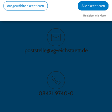
Gundekarstraße 7a | 85072 Eichstätt
Ausgewählte akzeptieren
Alle akzeptieren
Fax: 08421 9740-50
Realisiert mit Klaro!
poststelle@vg-eichstaett.de
08421 9740-0