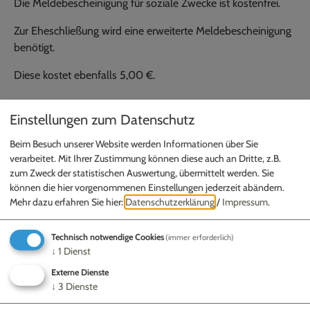
Die Meldebescheinigung für soziale Zwecke ist kostenfrei.
Zur Eheschließung wird eine erweiterte Meldebescheinigung
benötigt.
Diese kostet ebenfalls 5,00 €.
Einstellungen zum Datenschutz
Zuständige Mitarbeiter
Beim Besuch unserer Website werden Informationen über Sie
verarbeitet. Mit Ihrer Zustimmung können diese auch an Dritte, z.B.
Leonie Gubo
zum Zweck der statistischen Auswertung, übermittelt werden. Sie
Fabian Schneid
können die hier vorgenommenen Einstellungen jederzeit abändern.
Mehr dazu erfahren Sie hier:
Datenschutzerklärung
/
Impressum
.
Technisch notwendige Cookies
(immer erforderlich)
↓
1
Dienst
Externe Dienste
↓
3
Dienste
GEMEINDE SCHERNFELD