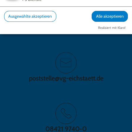
GEMEINDE SCHERNFELD
Ausgewählte akzeptieren
Alle akzeptieren
Gundekarstraße 7a | 85072 Eichstätt
Realisiert mit Klaro!
Fax: 08421 9740-50
poststelle@vg-eichstaett.de
08421 9740-0