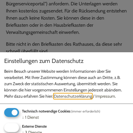
Bürgerserviceportal") anfordern. Die Unterlagen werden
Ihnen kostenlos zugesendet. Für die Rücksendung entstehen
Ihnen auch keine Kosten. Sie können diese in den
Briefkasten oder in den Hausbriefkasten der
Verwaltungsgemeinschaft einwerfen.
Bitte nicht in den Briefkasten des Rathauses, da diese sehr
schnell überfüllt sind.
Einstellungen zum Datenschutz
Beim Besuch unserer Website werden Informationen über Sie
Zuständige Mitarbeiter
verarbeitet. Mit Ihrer Zustimmung können diese auch an Dritte, z.B.
zum Zweck der statistischen Auswertung, übermittelt werden. Sie
Leonie Gubo
können die hier vorgenommenen Einstellungen jederzeit abändern.
Fabian Schneid
Mehr dazu erfahren Sie hier:
Datenschutzerklärung
/
Impressum
.
Technisch notwendige Cookies
(immer erforderlich)
↓
1
Dienst
Externe Dienste
↓
3
Dienste