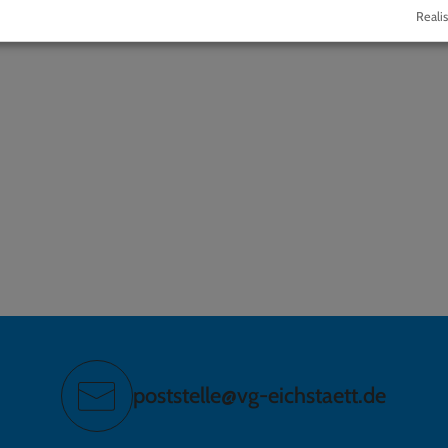
Realis
poststelle@vg-eichstaett.de