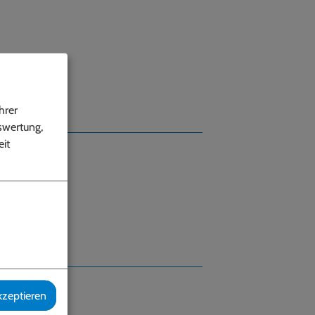
hrer
swertung,
it
kzeptieren