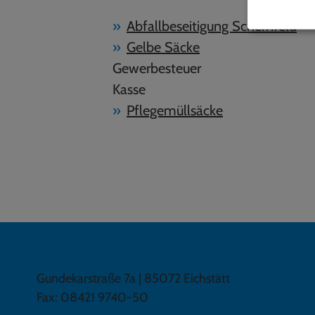
Abfallbeseitigung Schernfeld
Gelbe Säcke
Gewerbesteuer
Kasse
Pflegemüllsäcke
GEMEINDE SCHERNFELD
Gundekarstraße 7a | 85072 Eichstätt
Fax: 08421 9740-50