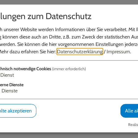
Facebook
llungen zum Datenschutz
densten Hecken. Die Kräuterpädagogin Brigitte Zinsm
WhatsApp
 Genießen sind und welche man den Vögeln überlassen
 unserer Website werden Informationen über Sie verarbeitet. Mit I
Link kopieren
ummenü
im „Kräutertreff“.
können diese auch an Dritte, z.B. zum Zweck der statistischen Au
 werden. Sie können die hier vorgenommenen Einstellungen jederze
E-Mail
ehr dazu erfahren Sie hier:
Datenschutzerklärung
/
Impressum
.
hnisch notwendige Cookies
(immer erforderlich)
Kräutertreff - Veranstaltu...
Dienst
erne Dienste
3
Dienste
lte akzeptieren
Alle a
Realis