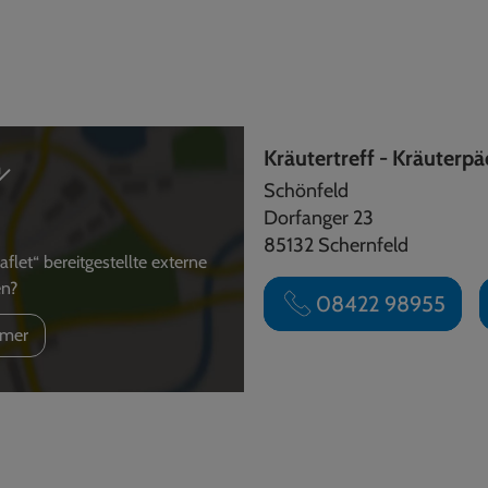
Kräutertreff - Kräuterpä
Schönfeld
Dorfanger 23
85132 Schernfeld
et“ bereitgestellte externe
en?
08422 98955
mer