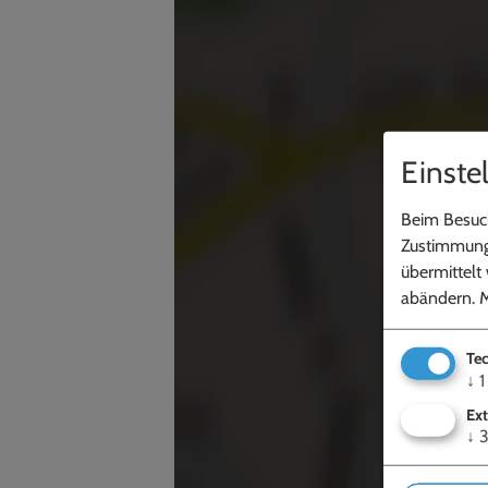
Einste
Beim Besuch
Zustimmung 
übermittelt
abändern.
M
Tec
↓
1
Ext
↓