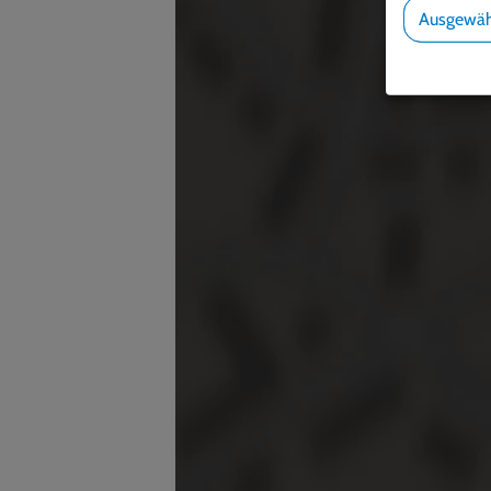
Ausgewäh
Möcht