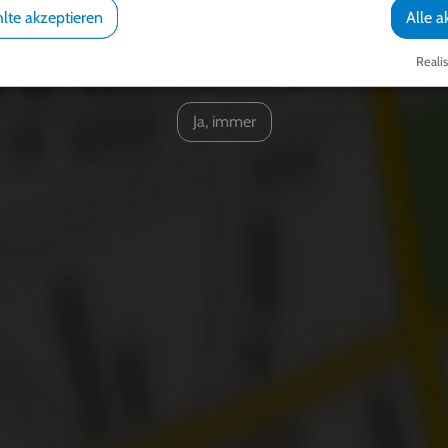
lte akzeptieren
Alle a
Realis
en Sie von OpenStreetMap/Leaflet bereitgestellte externe Inhalte 
Ja, immer