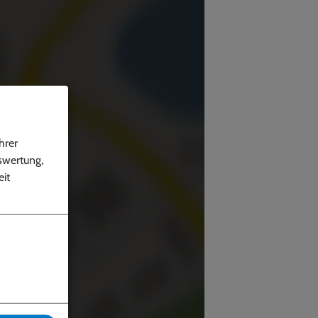
hrer
swertung,
it