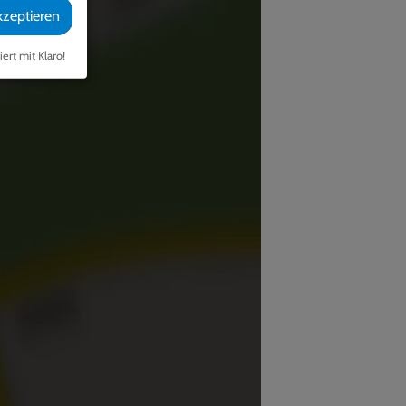
kzeptieren
iert mit Klaro!
laden?