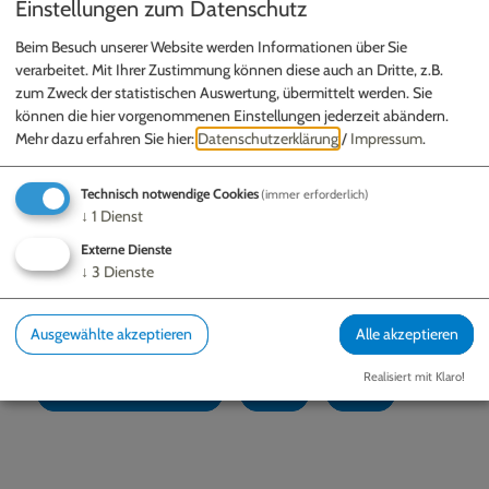
Einstellungen zum Datenschutz
Beim Besuch unserer Website werden Informationen über Sie
verarbeitet. Mit Ihrer Zustimmung können diese auch an Dritte, z.B.
zum Zweck der statistischen Auswertung, übermittelt werden. Sie
können die hier vorgenommenen Einstellungen jederzeit abändern.
Möchten Sie von „OpenStreetMap/Leaflet“ bereitgestellte
Mehr dazu erfahren Sie hier:
Datenschutzerklärung
/
Impressum
.
externe Inhalte laden?
Technisch notwendige Cookies
(immer erforderlich)
Ja
Immer
↓
1
Dienst
Externe Dienste
↓
3
Dienste
Gemeinde Schernfeld - c/o VG Eichstätt
Gundekarstraße 7a
85072 Eichstätt
Ausgewählte akzeptieren
Alle akzeptieren
Realisiert mit Klaro!
08421 97400