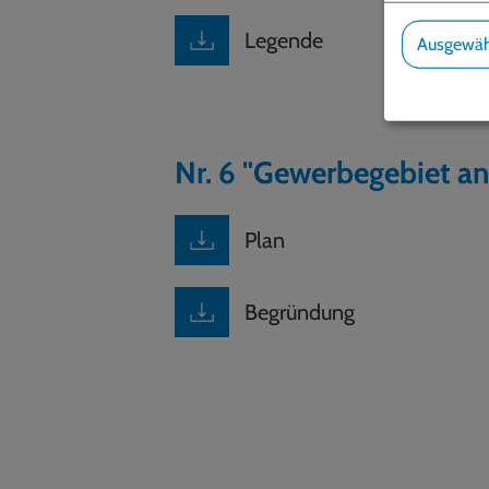
Legende
Ausgewäh
Nr. 6 "Gewerbegebiet an
Plan
Begründung