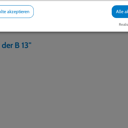
lte akzeptieren
Alle a
Realis
 der B 13"