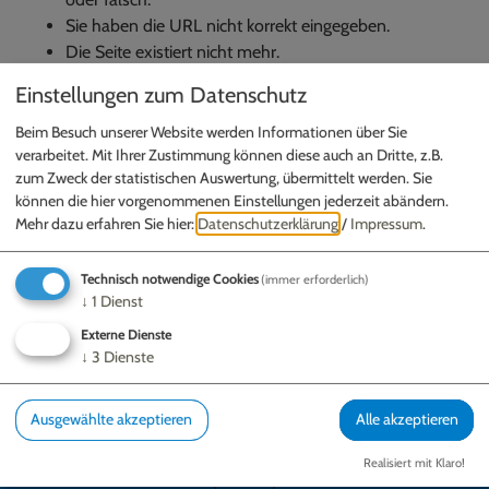
Sie haben die URL nicht korrekt eingegeben.
Die Seite existiert nicht mehr.
Einstellungen zum Datenschutz
Hier
gelangen Sie zur Startseite.
Beim Besuch unserer Website werden Informationen über Sie
verarbeitet. Mit Ihrer Zustimmung können diese auch an Dritte, z.B.
zum Zweck der statistischen Auswertung, übermittelt werden. Sie
können die hier vorgenommenen Einstellungen jederzeit abändern.
Mehr dazu erfahren Sie hier:
Datenschutzerklärung
/
Impressum
.
Technisch notwendige Cookies
GEMEINDE SCHERNFELD
(immer erforderlich)
↓
1
Dienst
Gundekarstraße 7a | 85072 Eichstätt
Externe Dienste
Fax: 08421 9740-50
↓
3
Dienste
Ausgewählte akzeptieren
Alle akzeptieren
Realisiert mit Klaro!