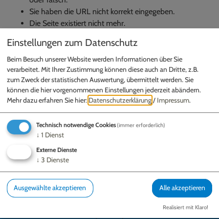
Sie haben die URL nicht korrekt eingegeben.
Die Seite existiert nicht mehr.
Einstellungen zum Datenschutz
Hier
gelangen Sie zur Startseite.
Beim Besuch unserer Website werden Informationen über Sie
verarbeitet. Mit Ihrer Zustimmung können diese auch an Dritte, z.B.
zum Zweck der statistischen Auswertung, übermittelt werden. Sie
können die hier vorgenommenen Einstellungen jederzeit abändern.
Mehr dazu erfahren Sie hier:
Datenschutzerklärung
/
Impressum
.
Technisch notwendige Cookies
GEMEINDE SCHERNFELD
(immer erforderlich)
↓
1
Dienst
Gundekarstraße 7a | 85072 Eichstätt
Externe Dienste
Fax: 08421 9740-50
↓
3
Dienste
Ausgewählte akzeptieren
Alle akzeptieren
Realisiert mit Klaro!